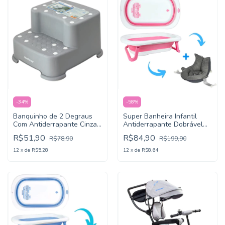
-
34
%
-
58
%
Banquinho de 2 Degraus
Super Banheira Infantil
Com Antiderrapante Cinza -
Antiderrapante Dobrável
KaBaby
Kababy Rosa
R$51,90
R$84,90
R$78,90
R$199,90
12
x
de
R$5,28
12
x
de
R$8,64