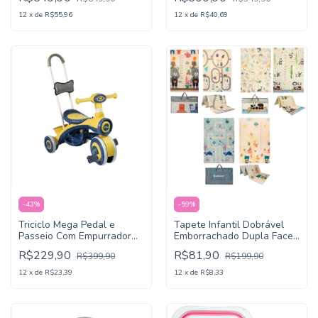
KaBaby
12
x
de
R$55,96
12
x
de
R$40,69
-
43
%
-
59
%
Triciclo Mega Pedal e
Tapete Infantil Dobrável
Passeio Com Empurrador
Emborrachado Dupla Face
Luz e Som - KaBaby
- Kababy
R$229,90
R$81,90
R$399,90
R$199,90
12
x
de
R$23,39
12
x
de
R$8,33