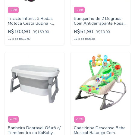
-
39
%
-
34
%
Triciclo Infantil 3 Rodas
Banquinho de 2 Degraus
Motoca Cesta Buzina -
Com Antiderrapante Rosa -
PlayDuc
KaBaby
R$103,90
R$51,90
R$169,90
R$78,90
12
x
de
R$10,57
12
x
de
R$5,28
-
43
%
-
13
%
Banheira Dobrável Ofurô c/
Cadeirinha Descanso Bebe
Termômetro da KaBaby
Musical Balanço Com