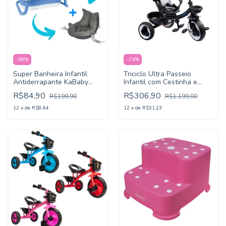
-
58
%
-
74
%
Super Banheira Infantil
Triciclo Ultra Passeio
Antiderrapante KaBaby
Infantil com Cestinha e
Azul
Buzina KaBaby
R$84,90
R$306,90
R$199,90
R$1.199,00
12
x
de
R$8,64
12
x
de
R$31,23