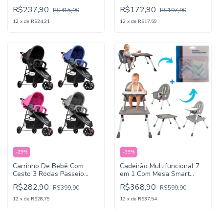
Cinza
Mobile - Kababy
R$237,90
R$172,90
R$415,90
R$197,90
12
x
de
R$24,21
12
x
de
R$17,59
-
29
%
-
39
%
Carrinho De Bebê Com
Cadeirão Multifuncional 7
Cesto 3 Rodas Passeio
em 1 Com Mesa Smart
EasyGo KaBaby
Cinza - KaBaby
R$282,90
R$368,90
R$399,90
R$599,90
12
x
de
R$28,79
12
x
de
R$37,54