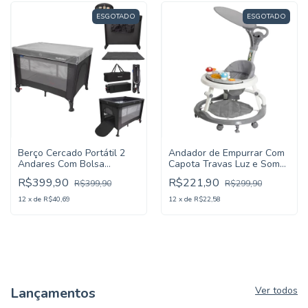
ESGOTADO
ESGOTADO
Berço Cercado Portátil 2
Andador de Empurrar Com
Andares Com Bolsa
Capota Travas Luz e Som
Abertura Lateral Dobrável
Step-Up Cinza - KaBaby
R$399,90
R$221,90
R$399,90
R$299,90
Cinza - KaBaby
12
x
de
R$40,69
12
x
de
R$22,58
Lançamentos
Ver todos