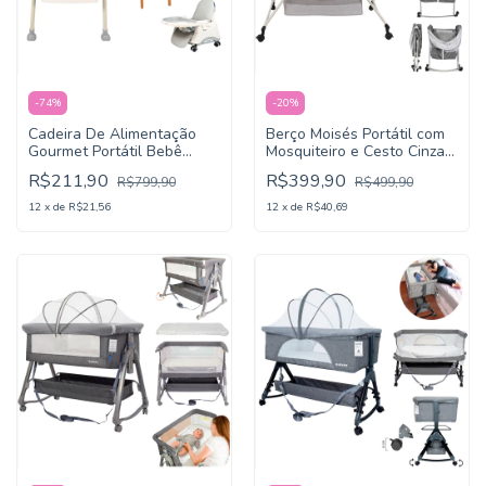
-
74
%
-
20
%
Cadeira De Alimentação
Berço Moisés Portátil com
Gourmet Portátil Bebê
Mosquiteiro e Cesto Cinza -
Multifuncional 4 em 1 -
KaBaby
R$211,90
R$399,90
R$799,90
R$499,90
KaBaby
12
x
de
R$21,56
12
x
de
R$40,69