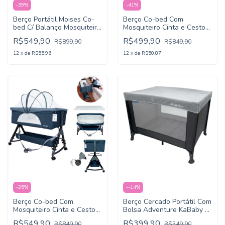
-
39
%
-
41
%
Berço Portátil Moises Co-
Berço Co-bed Com
bed C/ Balanço Mosquiteiro
Mosquiteiro Cinta e Cesto
e Cesto - Serenitá
Ajuste Rápido Luna Cinza -
R$549,90
R$499,90
R$899,90
R$849,90
KaBaby
12
x
de
R$55,96
12
x
de
R$50,87
-
35
%
-
-14
%
Berço Co-bed Com
Berço Cercado Portátil Com
Mosquiteiro Cinta e Cesto
Bolsa Adventure KaBaby -
Ajuste Rápido Luna Azul -
Cinza
R$549,90
R$399,90
R$849,90
R$349,90