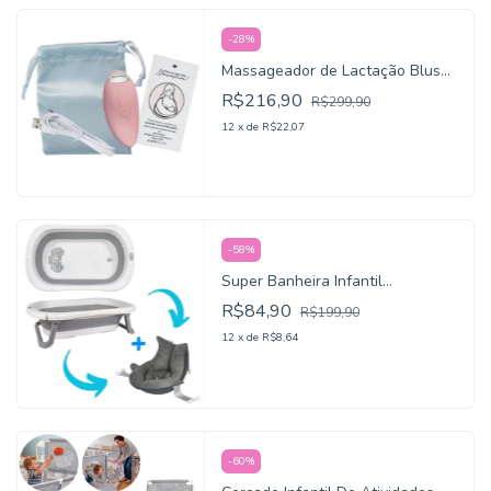
-
28
%
Massageador de Lactação Blush
KaBaby
R$216,90
R$299,90
12
x
de
R$22,07
-
58
%
Super Banheira Infantil
Antiderrapante KaBaby Cinza
R$84,90
R$199,90
12
x
de
R$8,64
-
60
%