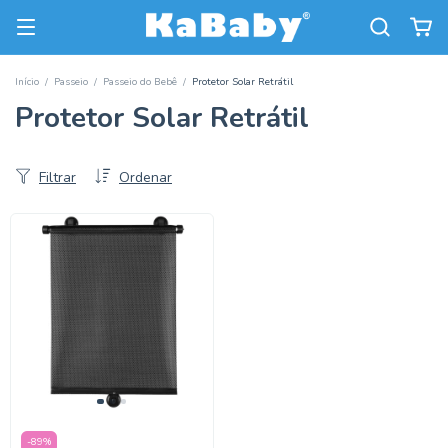
Início
/
Passeio
/
Passeio do Bebê
/
Protetor Solar Retrátil
Protetor Solar Retrátil
Filtrar
Ordenar
-
89
%