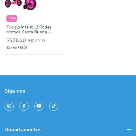
-
54
%
Triciclo Infantil 3 Rodas
Motoca Cesta Buzina -
PlayDuc
R$78,90
R$169,90
12
x
de
R$8,03
Siga-nos
Departamentos