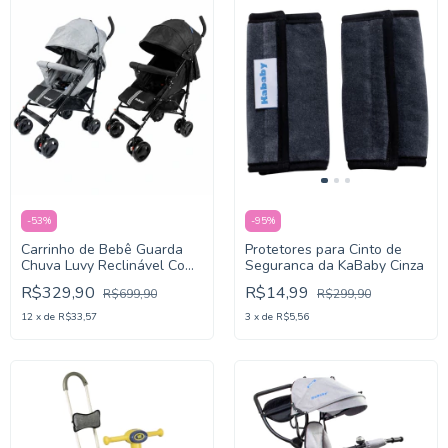
-
53
%
-
95
%
Carrinho de Bebê Guarda
Protetores para Cinto de
Chuva Luvy Reclinável Com
Seguranca da KaBaby Cinza
Cesto E Capota
R$329,90
R$14,99
R$699,90
R$299,90
12
x
de
R$33,57
3
x
de
R$5,56