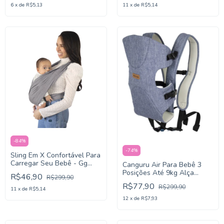
6
x
de
R$5,13
11
x
de
R$5,14
-
84
%
-
74
%
Sling Em X Confortável Para
Carregar Seu Bebê - Gg
Canguru Air Para Bebê 3
Cinza
Posições Até 9kg Alça
R$46,90
R$299,90
Regulável Azul Cor Azul
R$77,90
R$299,90
Mescla
11
x
de
R$5,14
12
x
de
R$7,93