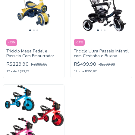
-
43
%
-
17
%
Triciclo Mega Pedal e
Triciclo Ultra Passeio Infantil
Passeio Com Empurrador
com Cestinha e Buzina
Luz e Som - KaBaby
KaBaby
R$229,90
R$499,90
R$399,90
R$599,90
12
x
de
R$23,39
12
x
de
R$50,87