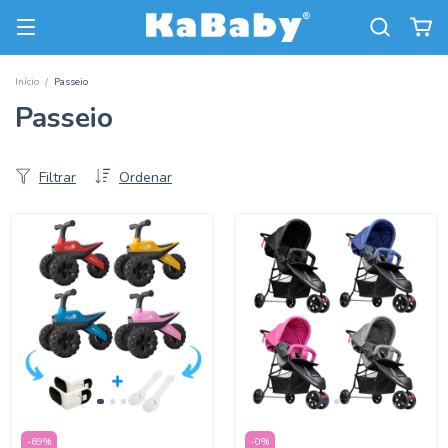
Início
/
Passeio
Passeio
Filtrar
Ordenar
-
69
%
-
0
%