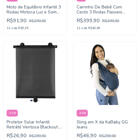
Moto de Equilíbrio Infantil 3
Carrinho De Bebê Com
Rodas Motoca Luz e Som
Cesto 3 Rodas Passeio
Rider
EasyGo KaBaby
R$91,90
R$399,90
R$299,90
R$399,90
12
x
de
R$9,35
12
x
de
R$40,69
-
91
%
-
84
%
Protetor Solar Infantil
Sling em X da KaBaby GG
Retrátil Ventosa Blackout -
Jeans
Kababy
R$26,90
R$46,90
R$299,90
R$299,90